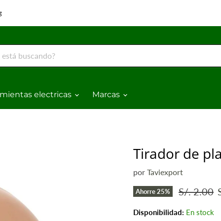
g
mientas electricas
Marcas
Tirador de pl
por
Taviexport
Precio ori
S/. 2.00
Ahorre
25
%
Disponibilidad:
En stock