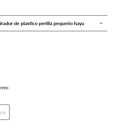
Tirador de plastico perilla pequeño haya
orreo
ico