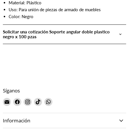
Material: Plástico
Uso: Para unión de piezas de armado de muebles
Color: Negro
Solicitar una cotización Soporte angular doble plastico
negro x 100 pzas
Síganos
Encuéntrenos
Encuéntrenos
Encuéntrenos
Encuéntrenos
Encuéntrenos
en
en
en
en
en
Correo
Facebook
Instagram
TikTok
WhatsApp
Información
electrónico