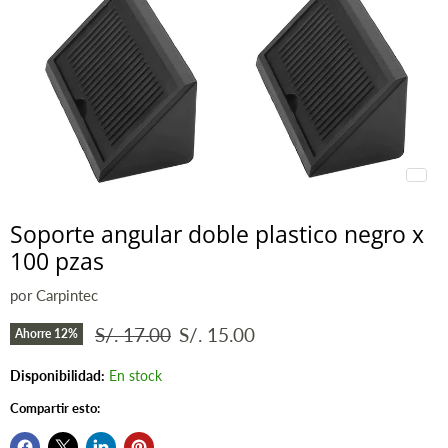
Soporte angular doble plastico negro x
100 pzas
por
Carpintec
Precio original
Precio actual
S/. 17.00
S/. 15.00
Ahorre
12
%
Disponibilidad:
En stock
Compartir esto: