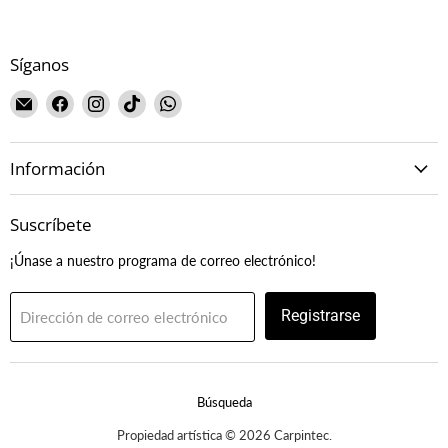
Síganos
Encuéntrenos
Encuéntrenos
Encuéntrenos
Encuéntrenos
Encuéntrenos
en
en
en
en
en
Correo
Facebook
Instagram
TikTok
WhatsApp
Información
electrónico
Suscríbete
¡Únase a nuestro programa de correo electrónico!
Registrarse
Dirección de correo electrónico
Búsqueda
Propiedad artística © 2026 Carpintec.