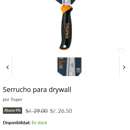
Serrucho para drywall
por
Truper
Precio original
Precio actual
S/. 29.00
S/. 26.50
Ahorre
9
%
Disponibilidad:
En stock