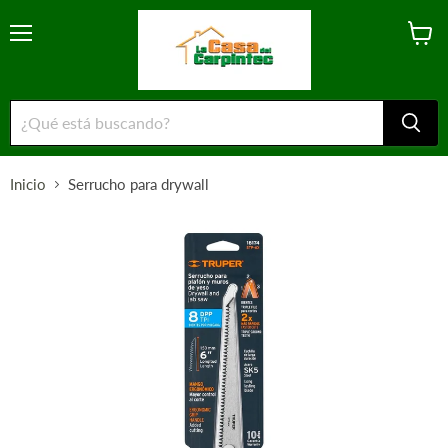
Menú
Ver
carrito
Inicio
Serrucho para drywall