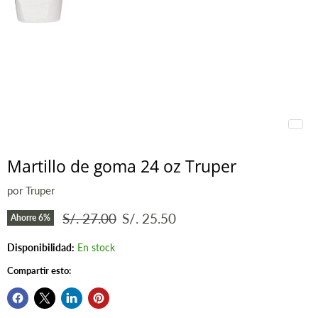
Martillo de goma 24 oz Truper
por
Truper
Precio original
Precio actual
S/. 27.00
S/. 25.50
Ahorre
6
%
Disponibilidad:
En stock
Compartir esto: