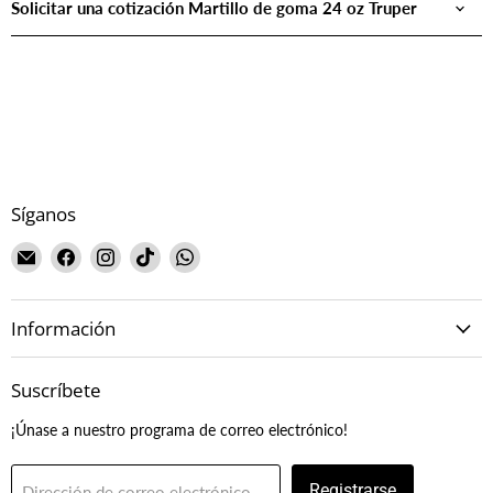
Solicitar una cotización Martillo de goma 24 oz Truper
Síganos
Encuéntrenos
Encuéntrenos
Encuéntrenos
Encuéntrenos
Encuéntrenos
en
en
en
en
en
Correo
Facebook
Instagram
TikTok
WhatsApp
Información
electrónico
Suscríbete
¡Únase a nuestro programa de correo electrónico!
Registrarse
Dirección de correo electrónico