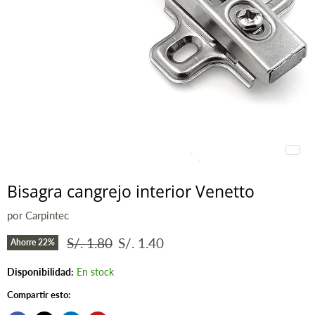
Bisagra cangrejo interior Venetto
por
Carpintec
Precio original
Precio actual
S/. 1.80
S/. 1.40
Ahorre
22
%
Disponibilidad:
En stock
Compartir esto: