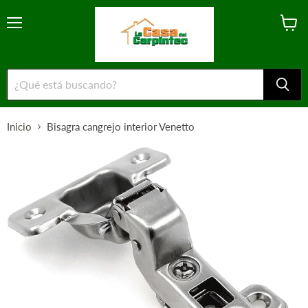
Menú
Ver
carrito
Inicio
Bisagra cangrejo interior Venetto